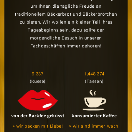
um Ihnen die tägliche Freude an
traditionellem Bäckerbrot und Bäckerbrötchen
zu bieten. Wir wollen ein kleiner Teil Ihres
Tagesbeginns sein, dazu sollte der
morgendliche Besuch in unseren
Fachgeschäften immer gehören!
,
,
,
9
3
3
7
1
4
4
8
3
7
4
(Küsse)
(Tassen)
von der Backfee geküsst
konsumierter Kaffee
» wir backen mit Liebe!
» wir sind immer wach,