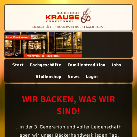
Direkt
zum
Inhalt
Start
Fachgeschäfte
Familientradition
Jobs
Stollenshop
News
Login
WIR BACKEN, WAS WIR
SIND!
...in der 3. Generation und voller Leidenschaft
leben wir unser Bäckerhandwerk jeden Tag,