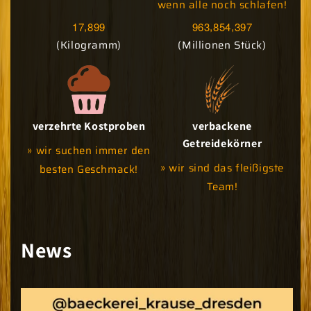
wenn alle noch schlafen!
,
,
,
1
7
8
9
9
9
6
3
8
5
4
3
9
7
(Kilogramm)
(Millionen Stück)
verzehrte Kostproben
verbackene
Getreidekörner
» wir suchen immer den
» wir sind das fleißigste
besten Geschmack!
Team!
News