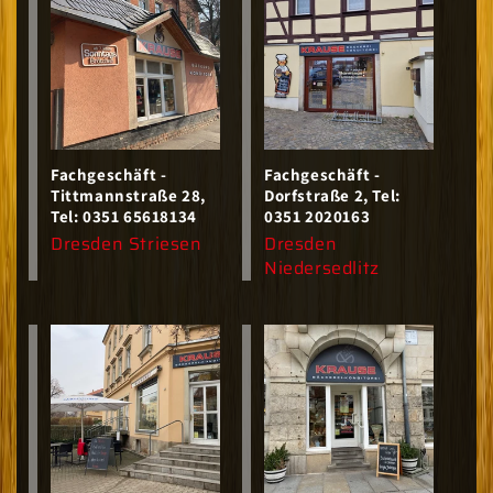
Fachgeschäft -
Fachgeschäft -
Tittmannstraße 28,
Dorfstraße 2, Tel:
Tel: 0351 65618134
0351 2020163
Anbieter:
Anbieter:
Dresden Striesen
Dresden
Niedersedlitz