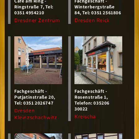
Cafe am Ring -
Fachgeschäft -
Ringstraße 7, Tel:
Winterbergstraße
0351 4954210
84, Tel: 0351 2561806
Anbieter:
Anbieter:
Dresdner Zentrum
Dresden Reick
Fachgeschäft -
Fachgeschäft -
Putjatinstraße 20,
Rosenstraße 1,
Tel: 0351 2026747
Telefon: 035206
30022
Anbieter:
Dresden
Anbieter:
Kreischa
Kleinzschachwitz