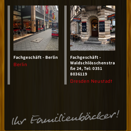
Fachgeschäft - Berlin
Fachgeschäft -
Waldschlösschenstra
Anbieter:
Berlin
ße 24, Tel: 0351
8036119
Anbieter:
Dresden Neustadt