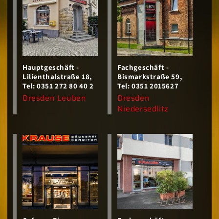
o
r
i
e
:
Hauptgeschäft -
Fachgeschäft -
Lilienthalstraße 18,
Bismarkstraße 59,
Tel: 0351 272 80 40 2
Tel: 0351 2015627
Anbieter:
Anbieter:
Dresden Leuben
Dresden
Niedersedlitz