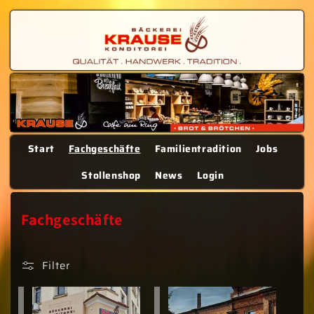
Direkt
zum
Inhalt
Start
Fachgeschäfte
Familientradition
Jobs
Stollenshop
News
Login
K
Fachgeschäfte
a
t
Filter
e
g