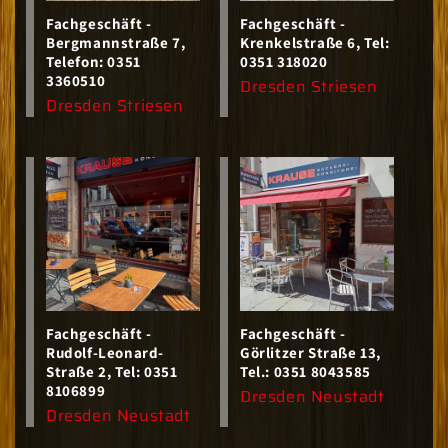
Fachgeschäft -
Fachgeschäft -
Bergmannstraße 7,
Krenkelstraße 6, Tel:
Telefon: 0351
0351 318020
3360510
Anbieter:
Dresden Striesen
Anbieter:
Dresden Striesen
Fachgeschäft -
Fachgeschäft -
Rudolf-Leonard-
Görlitzer Straße 13,
Straße 2, Tel: 0351
Tel.: 0351 8043585
8106899
Anbieter:
Dresden Neustadt
Anbieter:
Dresden Neustadt